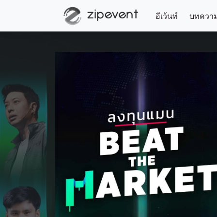
อีเว้นท์
บทควา