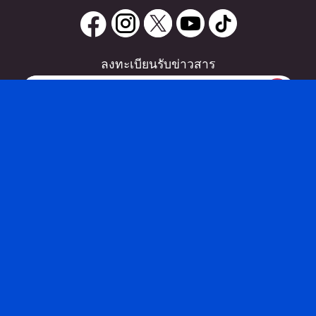
ลงทะเบียนรับข่าวสาร
0 items
|
ซื้อตั๋ว
หากท่านมีคำถาม หรือข้อแนะนำ
ซื้อตั๋ว
กรุณาติดต่อเราได้ที่
Email :
support@zipeventapp.com
Call Center :
02 038 5150
จันทร์-ศุกร์ 10:00-18:00 น.
Copyright © 2026 - Zipevent Co.,Ltd. All Rights Reserved.