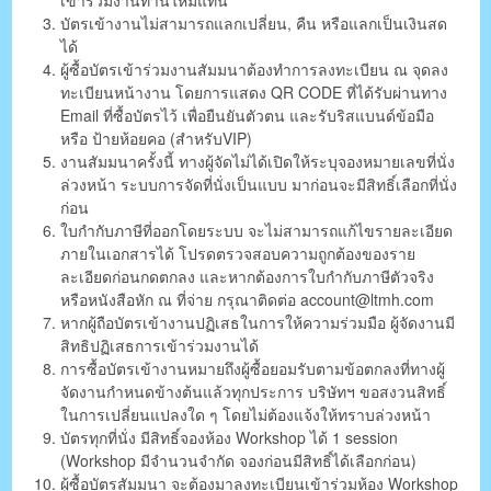
บัตรเข้างานไม่สามารถแลกเปลี่ยน, คืน หรือแลกเป็นเงินสด
ได้
ผู้ซื้อบัตรเข้าร่วมงานสัมมนาต้องทำการลงทะเบียน ณ จุดลง
ทะเบียนหน้างาน โดยการแสดง QR CODE ที่ได้รับผ่านทาง
Email ที่ซื้อบัตรไว้ เพื่อยืนยันตัวตน และรับริสแบนด์ข้อมือ
หรือ ป้ายห้อยคอ (สำหรับVIP)
งานสัมมนาครั้งนี้ ทางผู้จัดไม่ได้เปิดให้ระบุจองหมายเลขที่นั่ง
ล่วงหน้า ระบบการจัดที่นั่งเป็นแบบ มาก่อนจะมีสิทธิ์เลือกที่นั่ง
ก่อน
ใบกำกับภาษีที่ออกโดยระบบ จะไม่สามารถแก้ไขรายละเอียด
ภายในเอกสารได้ โปรดตรวจสอบความถูกต้องของราย
ละเอียดก่อนกดตกลง และหากต้องการใบกำกับภาษีตัวจริง
หรือหนังสือหัก ณ ที่จ่าย กรุณาติดต่อ account@ltmh.com
หากผู้ถือบัตรเข้างานปฏิเสธในการให้ความร่วมมือ ผู้จัดงานมี
สิทธิปฏิเสธการเข้าร่วมงานได้
การซื้อบัตรเข้างานหมายถึงผู้ซื้อยอมรับตามข้อตกลงที่ทางผู้
จัดงานกำหนดข้างต้นแล้วทุกประการ บริษัทฯ ขอสงวนสิทธิ์
ในการเปลี่ยนแปลงใด ๆ โดยไม่ต้องแจ้งให้ทราบล่วงหน้า
บัตรทุกที่นั่ง มีสิทธิ์จองห้อง Workshop ได้ 1 session
(Workshop มีจำนวนจำกัด จองก่อนมีสิทธิ์ได้เลือกก่อน)
ผู้ซื้อบัตรสัมมนา จะต้องมาลงทะเบียนเข้าร่วมห้อง Workshop