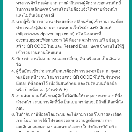
ทางการค้าโดยเด็ดขาด หากฝ่าฝืนทางผู้จัดงานขอสงวนสิทธิ์
ในการยกเลิกบัตรเข้างานโดยไม่ต้องแจ้งให้ทราบล่วงหน้า
และไม่คืนเงินทุกกรณี
หากผู้ซื้อบัตรเข้างาน ประสงค์จะเปลี่ยนชื่อผู้เข้าร่วมงาน ต้อง
ทำการแจ้งผู้จัด ผ่านทางแชทบนเว็บไซต์ของซิปอีเวนท์
(https://www.zipeventapp.com/) หรือ อีเมลมาที่
eventsupport@ltmh.com
ได้ ทีมงานจะทำการแก้ไขข้อมูล
สร้าง QR CODE ใหม่และ Resend Email บัตรเข้างานไปให้ผู้
เข้าร่วมงานท่านใหม่แทน
บัตรเข้างานไม่สามารถแลกเปลี่ยน, คืน หรือแลกเป็นเงินสด
ได้
ผู้ซื้อบัตรเข้าร่วมงานสัมมนาต้องทำการลงทะเบียน ณ จุดลง
ทะเบียนหน้างาน โดยการแสดง QR CODE ที่ได้รับผ่านทาง
Email ที่ซื้อบัตรไว้ เพื่อยืนยันตัวตน และรับริสแบนด์ข้อมือ
หรือ ป้ายห้อยคอ (สำหรับVIP)
งานสัมมนาครั้งนี้ ทางผู้จัดไม่ได้เปิดให้ระบุจองหมายเลขที่นั่ง
ล่วงหน้า ระบบการจัดที่นั่งเป็นแบบ มาก่อนจะมีสิทธิ์เลือกที่นั่ง
ก่อน
ใบกำกับภาษีที่ออกโดยระบบ จะไม่สามารถแก้ไขรายละเอียด
ภายในเอกสารได้ โปรดตรวจสอบความถูกต้องของราย
ละเอียดก่อนกดตกลง และหากต้องการใบกำกับภาษีตัวจริง