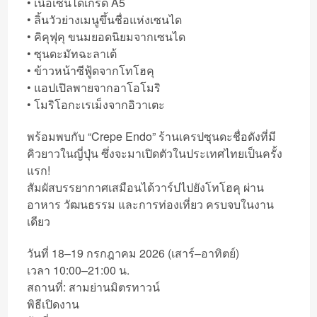
• เนื้อเซนไดเกรด A5
• ลิ้นวัวย่างเมนูขึ้นชื่อแห่งเซนได
• คิคุฟุคุ ขนมยอดนิยมจากเซนได
• ซุนดะมัทฉะลาเต้
• ข้าวหน้าซีฟู้ดจากโทโฮคุ
• แอปเปิลพายจากอาโอโมริ
• โมริโอกะเรเม็งจากอิวาเตะ
พร้อมพบกับ “Crepe Endo” ร้านเครปซุนดะชื่อดังที่มี
คิวยาวในญี่ปุ่น ซึ่งจะมาเปิดตัวในประเทศไทยเป็นครั้ง
แรก!
สัมผัสบรรยากาศเสมือนได้วาร์ปไปยังโทโฮคุ ผ่าน
อาหาร วัฒนธรรม และการท่องเที่ยว ครบจบในงาน
เดียว
วันที่ 18–19 กรกฎาคม 2026 (เสาร์–อาทิตย์)
เวลา 10:00–21:00 น.
สถานที่: สามย่านมิตรทาวน์
พิธีเปิดงาน