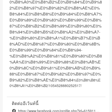
0%B8%A0%E0%B8%B2%E0%B8%84%E0%B9%8
2%E0%B8%97%E0%B9%82%E0%B8%AE%E0%
B8%84%E0%B8%B8%E0%B9%84%E0%B8%A7%
E0%B9%89%E0%B9%83%E0%B8%99%E0%B8%
87%E0%B8%B2%E0%B8%99%E0%B9%80%E0%
B8%94%E0%B8%B5%E0%B8%A2%E0%B8%A7-
%E0%B9%80%E0%B8%A1%E0%B8%B7%E0%B
8%AD%E0%B8%87%E0%B9%80%E0%B8%8B%
E0%B8%99%E0%B9%84%E0%B8%94-
%E0%B8%A2%E0%B8%81%E0%B9%80%E0%B8
%AA%E0%B8%99%E0%B9%88%E0%B8%AB%E
0%B9%8C%E0%B9%81%E0%B8%AB%E0%B9%
88%E0%B8%87%E0%B9%82%E0%B8%97%E0%
B9%82%E0%B8%AE%E0%B8%84
%E0%B8%B8%E
0%B8%A1%E0%B8%B2/1054528880252517/
ติดต่ออีเว้นท์นี้
https://www.facebook.com/profile.php?id=61591116414816