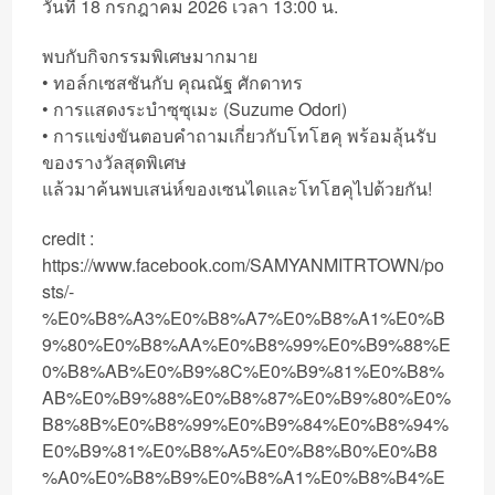
วันที่ 18 กรกฎาคม 2026 เวลา 13:00 น.
พบกับกิจกรรมพิเศษมากมาย
• ทอล์กเซสชันกับ คุณณัฐ ศักดาทร
• การแสดงระบำซุซุเมะ (Suzume Odori)
• การแข่งขันตอบคำถามเกี่ยวกับโทโฮคุ พร้อมลุ้นรับ
ของรางวัลสุดพิเศษ
แล้วมาค้นพบเสน่ห์ของเซนไดและโทโฮคุไปด้วยกัน!
credit :
https://www.facebook.com/SAMYANMITRTOWN/po
sts/-
%E0%B8%A3%E0%B8%A7%E0%B8%A1%E0%B
9%80%E0%B8%AA%E0%B8%99%E0%B9%88%E
0%B8%AB%E0%B9%8C%E0%B9%81%E0%B8%
AB%E0%B9%88%E0%B8%87%E0%B9%80%E0%
B8%8B%E0%B8%99%E0%B9%84%E0%B8%94%
E0%B9%81%E0%B8%A5%E0%B8%B0%E0%B8
%A0%E0%B8%B9%E0%B8%A1%E0%B8%B4%E