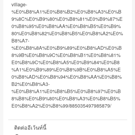
village-
%E0%B8%A1%E0%B8%B2%E0%B8%A3%E0%B
9%8C%E0%B9%80%E0%B8%81%E0%B9%87%E
0%B8%95%E0%B8%AA%E0%B8%B5%E0%B9%
80%E0%B8%82%E0%B8%B5%E0%B8%A2%E0%
B8%A7-
%E0%B8%8A%E0%B9%89%E0%B8%AD%E0%B
8%9B%E0%B8%9C%E0%B8%B1%E0%B8%81%
E0%B8%9C%E0%B8%A5%E0%B9%84%E0%B8
%A1%E0%B9%89%E0%B8%9B%E0%B8%A5%E
0%B8%AD%E0%B8%94%E0%B8%AA%E0%B8%
B2%E0%B8%A3-
%E0%B8%A1%E0%B8%B5%E0%B8%97%E0%B
8%B8%E0%B9%80%E0%B8%A3%E0%B8%B5%
E0%B8%A2%E0%B8%99/885035497985879/
ติดต่ออีเว้นท์นี้