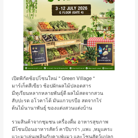
เปิดพิกัดช้อปโซนใหม่ " Green Village "
มาร์เก็ตสีเขียว ช้อปผักผลไม้ปลอดสาร
มีทุเรียนหลากหลายพันธุ์ดี ผลไม้สดจากสวน
สับปะรด อโวคาโด้ มันแกวบรบือ สดจากไร่
ต้นไม้นานาพันธ์ุ ของแต่งสวนแต่งบ้าน
รวมสินค้าจากชุมชน เครื่องดื่ม อาหารสุขภาพ
มีโซนป้อนอาหารสัตว์ คาปิบาร่า ,แพะ ,หมูแคระ
แวะมาเล่นเพลินกับคาเฟ่แมว และโซนสัตว์แปลก