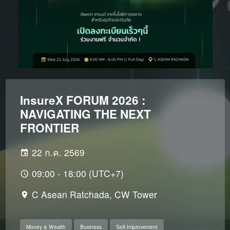
InsureX FORUM 2026 :
NAVIGATING THE NEXT
FRONTIER
22 ก.ค. 2569
09:00 - 18:00 (UTC+7)
C Asean Ratchada, CW Tower
Money & Wealth
Business
Self-Improvement