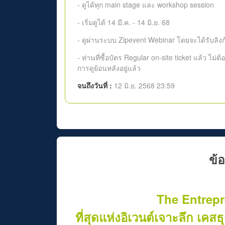
- ดูได้ทุก main stage และ workshop session
- เริ่มดูได้ 14 มี.ค. - 14 มิ.ย. 68
- ดูผ่านระบบ Zipevent Webinar โดยจะได้รับลิงก์ด
- ท่านที่ซื้อบัตร Regular on-site ticket แล้ว ไม่ต้อ
การดูย้อนหลังอยู่แล้ว
จนถึงวันที่ :
12 มิ.ย. 2568 23:59
ข้อ
The Entrep
ที่สุดแห่งอิเวนต์เจาะลึก เคส