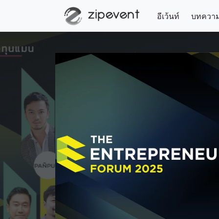
อีเว้นท์
บทควา