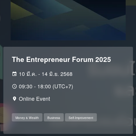
The Entrepreneur Forum 2025
10 มี.ค. - 14 มิ.ย. 2568
09:30 - 18:00 (UTC+7)
Online Event
Money & Wealth
Business
Self-Improvement