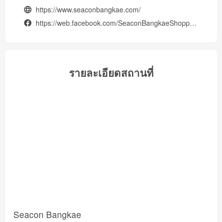
https://www.seaconbangkae.com/
https://web.facebook.com/SeaconBangkaeShoppingMall?_rdc=1&_rdr#
รายละเอียดสถานที่
Seacon Bangkae