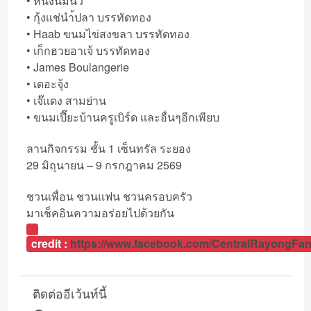
• หนึ่งนมนัว
• กุ้งเเช่นำ้ปลา บรรทัดทอง
• Haab ขนมไข่สงขลา บรรทัดทอง
• เก็กฮวยอาเจ้ บรรทัดทอง
• James Boulangerie
• เดอะจุ้ง
• เจ๊เเดง สามย่าน
• ขนมเปี๊ยะบ้านครูเบิร์ด เเละอื่นๆอีกเพียบ
ลานกิจกรรม ชั้น 1 เซ็นทรัล ระยอง
29 มิถุนายน – 9 กรกฎาคม 2569
ชวนเพื่อน ชวนแฟน ชวนครอบครัว
มาเช็คอินความอร่อยไปด้วยกัน
credit :
https://www.facebook.com/CentralRayon
ติดต่ออีเว้นท์นี้