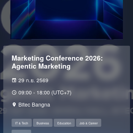
Marketing Conference 2026:
Agentic Marketing
29 ก.ย. 2569
09:00 - 18:00 (UTC+7)
Bitec Bangna
IT & Tech
Business
Education
Job & Career